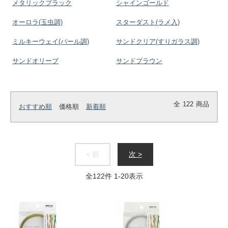
メタリックブラック
シャインゴールド
オーロラ(玉虫調)
スターダスト(ラメ入)
ミルキーウェイ(パール調)
サンドクリア(すりガラス調)
サンドオリーブ
サンドブラウン
全
122
商品
おすすめ順
価格順
新着順
< 前
次 >
全
122
件
1
-
20
表示