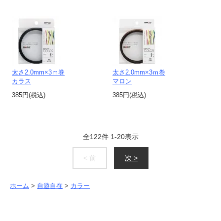
太さ2.0mm×3ｍ巻
太さ2.0mm×3ｍ巻
カラス
マロン
385円(税込)
385円(税込)
全
122
件
1
-
20
表示
< 前
次 >
ホーム
>
自遊自在
>
カラー