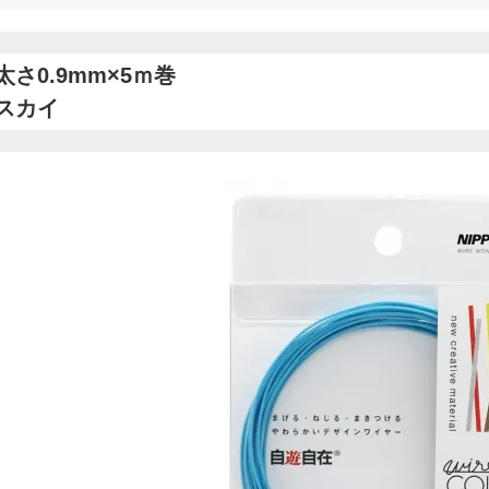
太さ0.9mm×5ｍ巻
スカイ