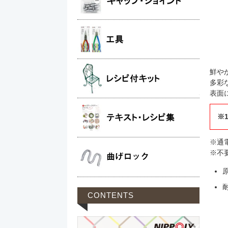
鮮や
多彩
表面
※
※通
※不
CONTENTS