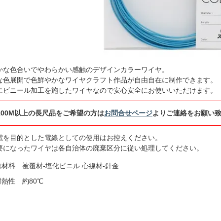
かな色合いでやわらかい感触のデザインカラーワイヤ。
な色展開で色鮮やかなワイヤクラフト作品が自由自在に制作できます。
にビニール加工を施したワイヤなので安心安全にお使いいただけます。
100M以上の長尺品をご希望の方は
お問合せページ
よりご連絡をお願い
電を目的とした電線としての使用はお控えください。
要になったワイヤは各自治体の廃棄区分に従い処理してください。
原材料 被覆材-塩化ビニル 心線材-針金
耐熱性 約80℃