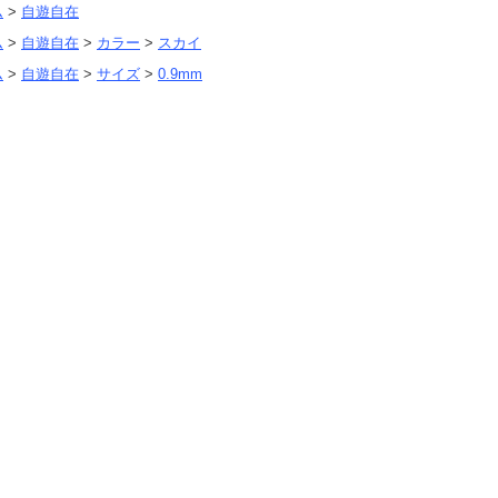
ム
>
自遊自在
ム
>
自遊自在
>
カラー
>
スカイ
ム
>
自遊自在
>
サイズ
>
0.9mm