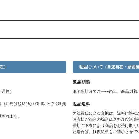
。
在）
返品について（自遊自在・頑固
返品期限
ト運輸）
まず弊社までご一報の上、商品到着
返品送料
料（沖縄は税込15,000円以上で送料無
弊社責任による交換は、送料は弊社
算されます。
お客様ご都合の場合は送料及び返金
長期ご不在により商品をお受け取り
た場合は、往復送料をご請求させて