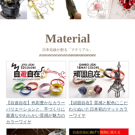
Material
日本化線が創る「マテリアル」
【自遊自在】色彩豊かなカラー
【頑固自在】質感と配色にこだ
バリエーションと、手づくりに
わりぬいた日本初のマットカラ
最適なやわらかい質感が魅力の
ーワイヤ
カラーワイヤ