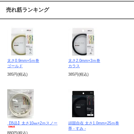
売れ筋ランキング
太さ0.9mm×5ｍ巻
太さ2.0mm×3ｍ巻
ゴールド
カラス
385円(税込)
385円(税込)
【B品】太さ10㎜×2ｍスノー
頑固自在 太さ1.0mm×25ｍ巻
墨 - すみ -
880円(税込)