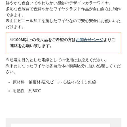
鮮やかな色合いでやわらかい感触のデザインカラーワイヤ。
多彩な色展開で色鮮やかなワイヤクラフト作品が自由自在に制作
できます。
表面にビニール加工を施したワイヤなので安心安全にお使いいた
だけます。
※100M以上の長尺品をご希望の方は
お問合せページ
よりご
連絡をお願い致します。
※通電を目的とした電線としての使用はお控えください。
※不要になったワイヤは各自治体の廃棄区分に従い処理してくだ
さい。
原材料 被覆材-塩化ビニル 心線材-なまし鉄線
耐熱性 約80℃