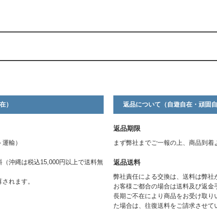
。
在）
返品について（自遊自在・頑固
返品期限
ト運輸）
まず弊社までご一報の上、商品到着
返品送料
料（沖縄は税込15,000円以上で送料無
弊社責任による交換は、送料は弊社
算されます。
お客様ご都合の場合は送料及び返金
長期ご不在により商品をお受け取り
た場合は、往復送料をご請求させて