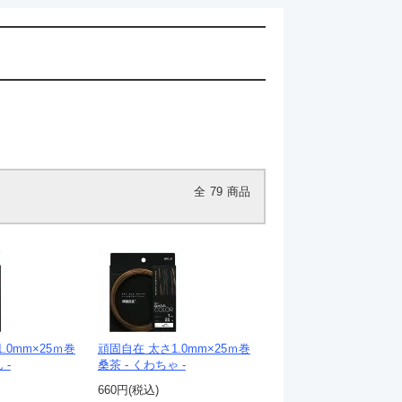
全
79
商品
.0mm×25ｍ巻
頑固自在 太さ1.0mm×25ｍ巻
 -
桑茶 - くわちゃ -
660円(税込)