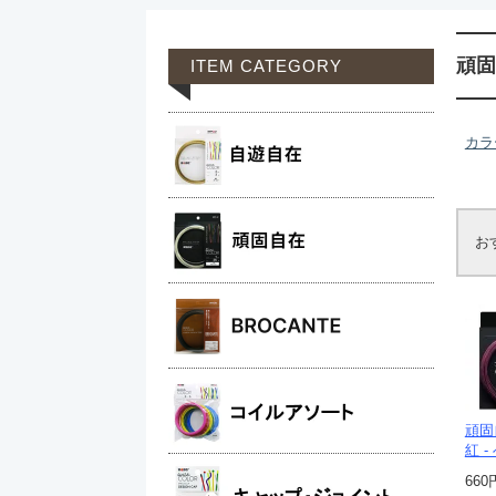
頑固
ITEM CATEGORY
カラ
お
頑固
紅 -
660