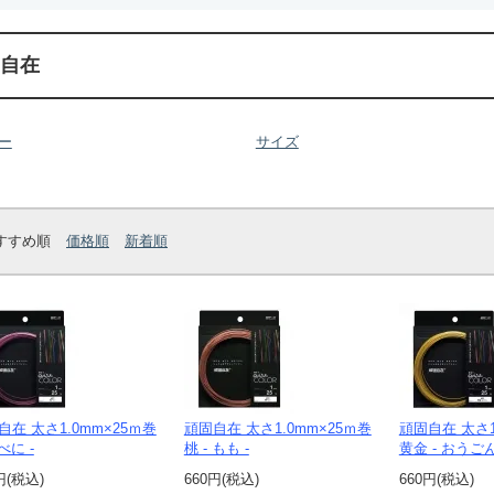
自在
ー
サイズ
すすめ順
価格順
新着順
自在 太さ1.0mm×25ｍ巻
頑固自在 太さ1.0mm×25ｍ巻
頑固自在 太さ1
 べに -
桃 - もも -
黄金 - おうごん
円(税込)
660円(税込)
660円(税込)