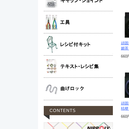
頑固
媚茶 
660
頑固
桔梗 
CONTENTS
660