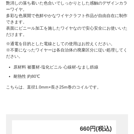
艶消しの落ち着いた色合いでしっかりとした感触のデザインカラ
ーワイヤ。
多彩な色展開で色鮮やかなワイヤクラフト作品が自由自在に制作
できます。
表面にビニール加工を施したワイヤなので安心安全にお使いいた
だけます。
※通電を目的とした電線としての使用はお控えください。
※不要になったワイヤーは各自治体の廃棄区分に従い処理してく
ださい。
原材料 被覆材-塩化ビニル 心線材-なまし鉄線
耐熱性 約80℃
こちらは、直径1.0mm×長さ25m巻のコイルです。
660円(税込)