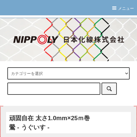
メニュー
頑固自在 太さ1.0mm×25ｍ巻
鶯 - うぐいす -