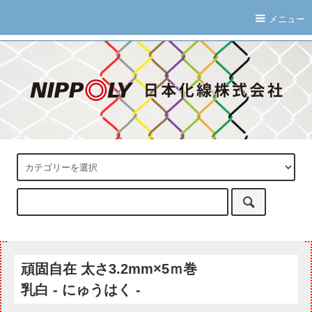
メニュー
頑固自在 太さ3.2mm×5ｍ巻
乳白 - にゅうはく -