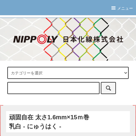
メニュー
頑固自在 太さ1.6mm×15ｍ巻
乳白 - にゅうはく -