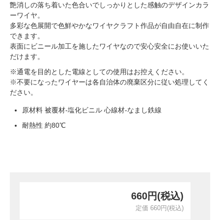
艶消しの落ち着いた色合いでしっかりとした感触のデザインカラ
ーワイヤ。
多彩な色展開で色鮮やかなワイヤクラフト作品が自由自在に制作
できます。
表面にビニール加工を施したワイヤなので安心安全にお使いいた
だけます。
※通電を目的とした電線としての使用はお控えください。
※不要になったワイヤーは各自治体の廃棄区分に従い処理してく
ださい。
原材料 被覆材-塩化ビニル 心線材-なまし鉄線
耐熱性 約80℃
660円(税込)
定価 660円(税込)