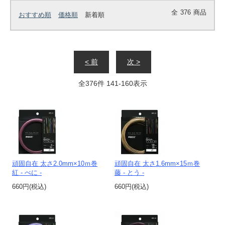
全
376
商品
おすすめ順
価格順
新着順
< 前
次 >
全
376
件
141
-
160
表示
頑固自在 太さ2.0mm×10ｍ巻
頑固自在 太さ1.6mm×15ｍ巻
紅 - べに -
藤 - とう -
660円(税込)
660円(税込)