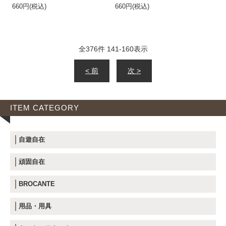
660円(税込)
660円(税込)
全
376
件
141
-
160
表示
< 前
次 >
ITEM CATEGORY
自遊自在
頑固自在
BROCANTE
用品・用具