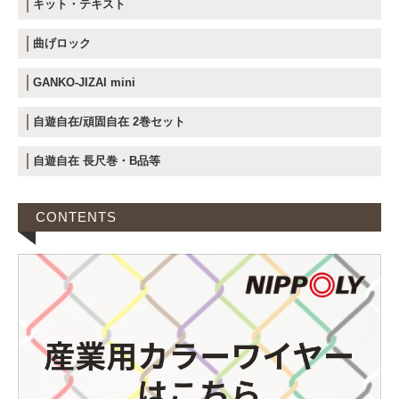
キット・テキスト
曲げロック
GANKO-JIZAI mini
自遊自在/頑固自在 2巻セット
自遊自在 長尺巻・B品等
CONTENTS