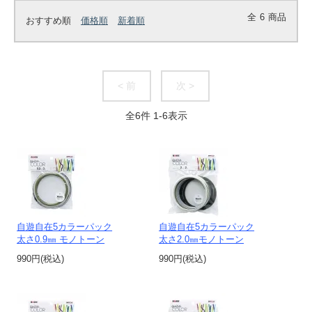
全
6
商品
おすすめ順
価格順
新着順
< 前
次 >
全
6
件
1
-
6
表示
自遊自在5カラーパック
自遊自在5カラーパック
太さ0.9㎜ モノトーン
太さ2.0㎜モノトーン
990円(税込)
990円(税込)