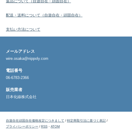
返品について（自遊自在・頑固自在）
配送・送料について（自遊自在・頑固自在）
支払い方法について
メールアドレス
wire.osaka@nippoly.com
電話番号
06-6783-2366
販売業者
日本化線株式会社
自遊自在頑固自在価格改定につきまして
/
特定商取引法に基づく表記
/
プライバシーポリシー
/
RSS
・
ATOM