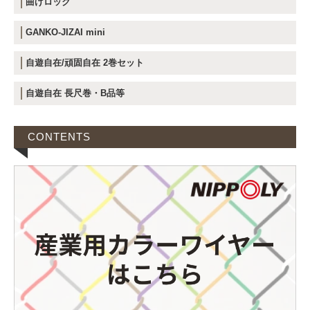
曲げロック
GANKO-JIZAI mini
自遊自在/頑固自在 2巻セット
自遊自在 長尺巻・B品等
CONTENTS