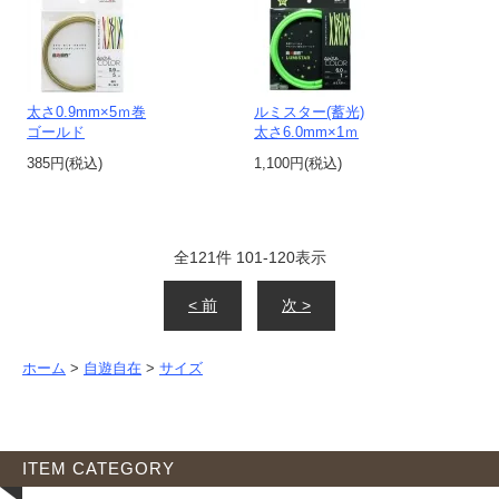
太さ0.9mm×5ｍ巻
ルミスター(蓄光)
ゴールド
太さ6.0mm×1ｍ
385円(税込)
1,100円(税込)
全
121
件
101
-
120
表示
< 前
次 >
ホーム
>
自遊自在
>
サイズ
ITEM CATEGORY