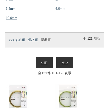
3.2mm
6.0mm
10.0mm
全
121
商品
おすすめ順
価格順
新着順
< 前
次 >
全
121
件
101
-
120
表示