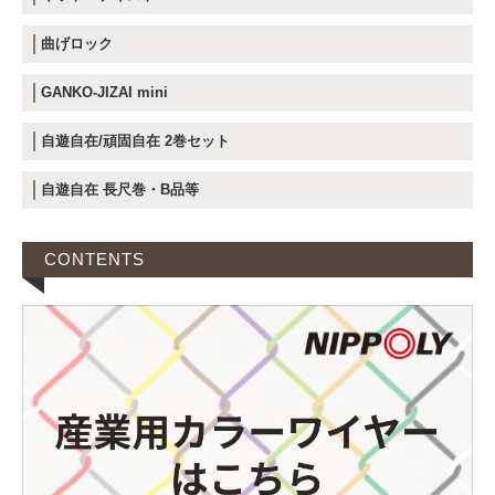
曲げロック
GANKO-JIZAI mini
自遊自在/頑固自在 2巻セット
自遊自在 長尺巻・B品等
CONTENTS