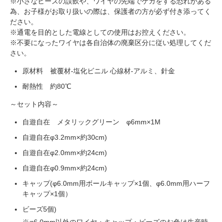
※小さなビーズの誤飲や、ワイヤの先端でケガをする恐れがある
為、お子様がお取り扱いの際は、保護者の方が必ず付き添ってく
ださい。
※通電を目的とした電線としての使用はお控えください。
※不要になったワイヤは各自治体の廃棄区分に従い処理してくだ
さい。
原材料 被覆材-塩化ビニル 心線材-アルミ、針金
耐熱性 約80℃
～セット内容～
自遊自在 メタリックグリーン φ6mm×1M
自遊自在φ3.2mm×約30cm)
自遊自在φ2.0mm×約24cm)
自遊自在φ0.9mm×約24cm)
キャップ(φ6.0mm用ボールキャップ×1個、φ6.0mm用ハーフ
キャップ×1個）
ビーズ5個)
※φ6.0mm以外のワイヤ・キャップ・ビーズのお色は生産時