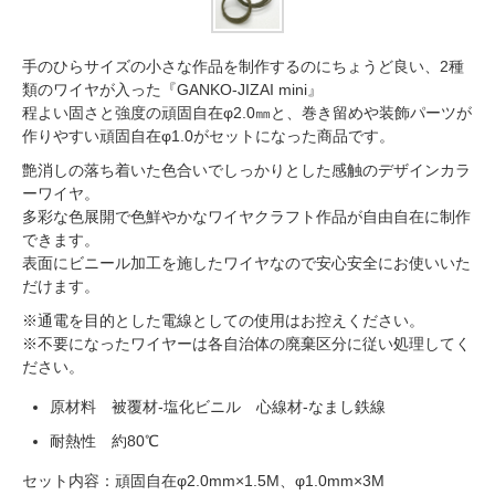
手のひらサイズの小さな作品を制作するのにちょうど良い、2種
類のワイヤが入った『GANKO-JIZAI mini』
程よい固さと強度の頑固自在φ2.0㎜と、巻き留めや装飾パーツが
作りやすい頑固自在φ1.0がセットになった商品です。
艶消しの落ち着いた色合いでしっかりとした感触のデザインカラ
ーワイヤ。
多彩な色展開で色鮮やかなワイヤクラフト作品が自由自在に制作
できます。
表面にビニール加工を施したワイヤなので安心安全にお使いいた
だけます。
※通電を目的とした電線としての使用はお控えください。
※不要になったワイヤーは各自治体の廃棄区分に従い処理してく
ださい。
原材料 被覆材-塩化ビニル 心線材-なまし鉄線
耐熱性 約80℃
セット内容：頑固自在φ2.0mm×1.5M、φ1.0mm×3M