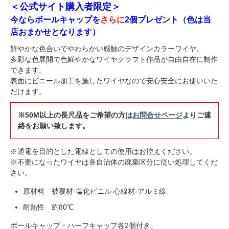
＜公式サイト購入者限定＞
今ならボールキャップを
さらに
2個プレゼント（色は当
店おまかせとなります）
鮮やかな色合いでやわらかい感触のデザインカラーワイヤ。
多彩な色展開で色鮮やかなワイヤクラフト作品が自由自在に制作
できます。
表面にビニール加工を施したワイヤなので安心安全にお使いいた
だけます。
※50M以上の長尺品をご希望の方は
お問合せページ
よりご連
絡をお願い致します。
※通電を目的とした電線としての使用はお控えください。
※不要になったワイヤは各自治体の廃棄区分に従い処理してくだ
さい。
原材料 被覆材-塩化ビニル 心線材-アルミ線
耐熱性 約80℃
ボールキャップ・ハーフキャップ各2個付き。