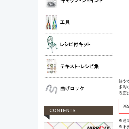
鮮や
多彩
表面
※
CONTENTS
※通
※不