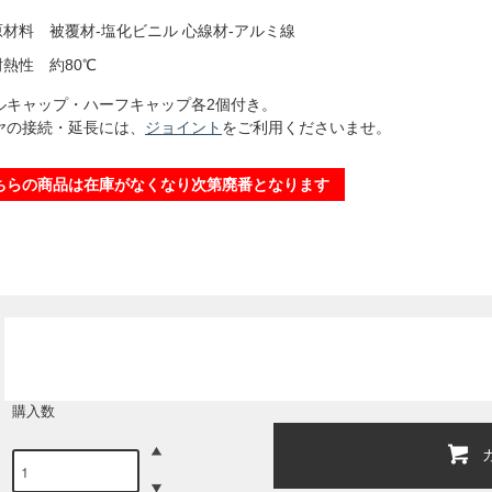
原材料 被覆材-塩化ビニル 心線材-アルミ線
耐熱性 約80℃
ルキャップ・ハーフキャップ各2個付き。
ヤの接続・延長には、
ジョイント
をご利用くださいませ。
ちらの商品は在庫がなくなり次第廃番となります
購入数