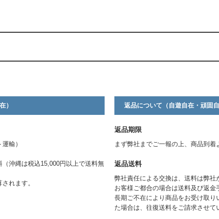
。
在）
返品について（自遊自在・頑固
返品期限
ト運輸）
まず弊社までご一報の上、商品到着
返品送料
料（沖縄は税込15,000円以上で送料無
弊社責任による交換は、送料は弊社
算されます。
お客様ご都合の場合は送料及び返金
長期ご不在により商品をお受け取り
た場合は、往復送料をご請求させて