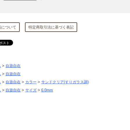
品について
特定商取引法に基づく表記
ム
>
自遊自在
ム
>
自遊自在
ム
>
自遊自在
>
カラー
>
サンドクリア(すりガラス調)
ム
>
自遊自在
>
サイズ
>
6.0mm