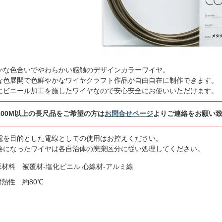
かな色合いでやわらかい感触のデザインカラーワイヤ。
な色展開で色鮮やかなワイヤクラフト作品が自由自在に制作できます。
にビニール加工を施したワイヤなので安心安全にお使いいただけます。
100M以上の長尺品をご希望の方は
お問合せページ
よりご連絡をお願い
電を目的とした電線としての使用はお控えください。
要になったワイヤは各自治体の廃棄区分に従い処理してください。
原材料 被覆材-塩化ビニル 心線材-アルミ線
耐熱性 約80℃