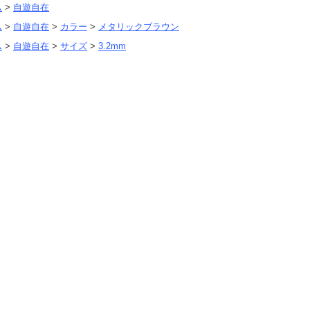
ム
>
自遊自在
ム
>
自遊自在
>
カラー
>
メタリックブラウン
ム
>
自遊自在
>
サイズ
>
3.2mm