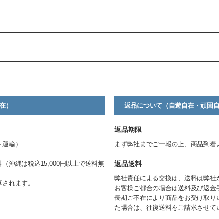
。
在）
返品について（自遊自在・頑固
返品期限
ト運輸）
まず弊社までご一報の上、商品到着
返品送料
料（沖縄は税込15,000円以上で送料無
弊社責任による交換は、送料は弊社
算されます。
お客様ご都合の場合は送料及び返金
長期ご不在により商品をお受け取り
た場合は、往復送料をご請求させて