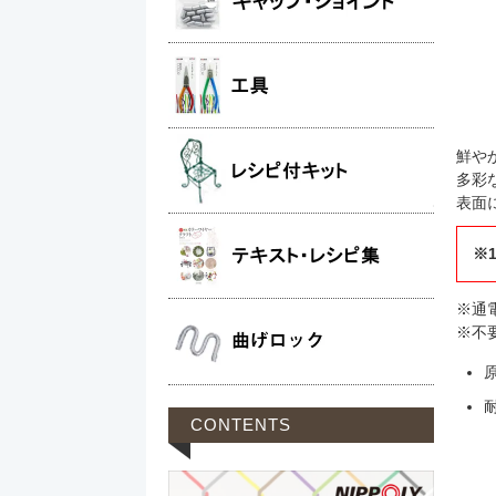
鮮や
多彩
表面
※
※通
※不
CONTENTS