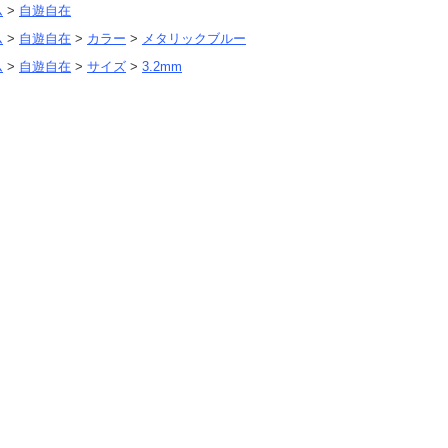
ム
>
自遊自在
ム
>
自遊自在
>
カラー
>
メタリックブルー
ム
>
自遊自在
>
サイズ
>
3.2mm