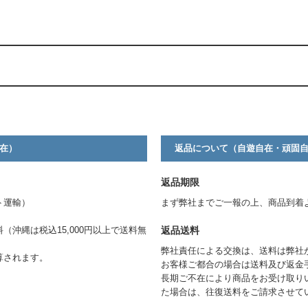
。
在）
返品について（自遊自在・頑固
返品期限
ト運輸）
まず弊社までご一報の上、商品到着
返品送料
料（沖縄は税込15,000円以上で送料無
弊社責任による交換は、送料は弊社
算されます。
お客様ご都合の場合は送料及び返金
長期ご不在により商品をお受け取り
た場合は、往復送料をご請求させて