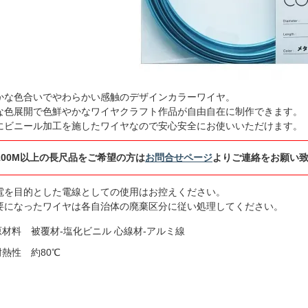
かな色合いでやわらかい感触のデザインカラーワイヤ。
な色展開で色鮮やかなワイヤクラフト作品が自由自在に制作できます。
にビニール加工を施したワイヤなので安心安全にお使いいただけます。
100M以上の長尺品をご希望の方は
お問合せページ
よりご連絡をお願い
電を目的とした電線としての使用はお控えください。
要になったワイヤは各自治体の廃棄区分に従い処理してください。
原材料 被覆材-塩化ビニル 心線材-アルミ線
耐熱性 約80℃