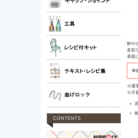
鮮や
多彩
表面
※
※通
※不
CONTENTS