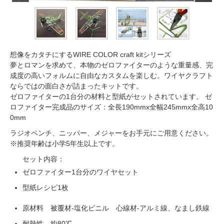
想像をカタチにするWIRE COLOR craft kitシリーズ
夢とロマンを求めて、本物のゼロファイターのような重量感、完
成度の高いフォルムに自由なカスタムを楽しむ。ワイヤクラフト
ならではの面白さが詰まったキットです。
ゼロファイターの1台分の材料と型紙がセットされています。 ゼ
ロファイター完成品のサイズ：全長190mmx全幅245mmx全高10
0mm
ラジオペンチ、ニッパー、メジャーをお手元にご用意ください。
※推奨年齢は小学5年生以上です。
セット内容：
ゼロファイター1台分のワイヤセット
型紙レシピ1枚
原材料 被覆材-塩化ビニル 心線材-アルミ線、なまし鉄線
耐熱性 約80℃