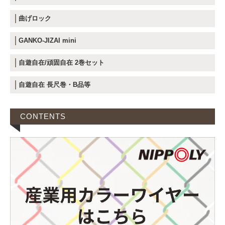
曲げロック
GANKO-JIZAI mini
自遊自在/頑固自在 2巻セット
自遊自在 長尺巻・B品等
CONTENTS