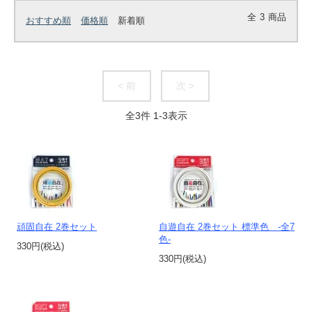
全
3
商品
おすすめ順
価格順
新着順
< 前
次 >
全
3
件
1
-
3
表示
頑固自在 2巻セット
自遊自在 2巻セット 標準色 -全7
色-
330円(税込)
330円(税込)