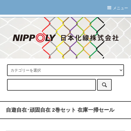
メニュー
自遊自在･頑固自在 2巻セット 在庫一掃セール