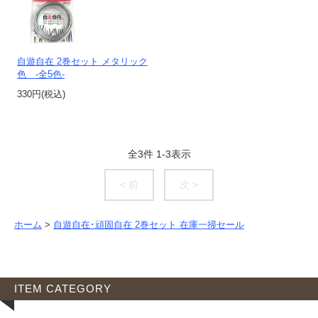
自遊自在 2巻セット メタリック
色 -全5色-
330円(税込)
全
3
件
1
-
3
表示
< 前
次 >
ホーム
>
自遊自在･頑固自在 2巻セット 在庫一掃セール
ITEM CATEGORY