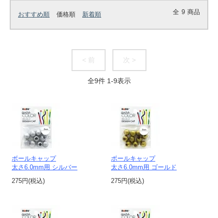
全
9
商品
おすすめ順
価格順
新着順
< 前
次 >
全
9
件
1
-
9
表示
ボールキャップ
ボールキャップ
太さ6.0mm用 シルバー
太さ6.0mm用 ゴールド
275円(税込)
275円(税込)