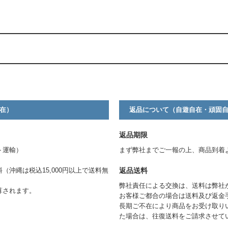
。
在）
返品について（自遊自在・頑固
返品期限
ト運輸）
まず弊社までご一報の上、商品到着
返品送料
料（沖縄は税込15,000円以上で送料無
弊社責任による交換は、送料は弊社
算されます。
お客様ご都合の場合は送料及び返金
長期ご不在により商品をお受け取り
た場合は、往復送料をご請求させて