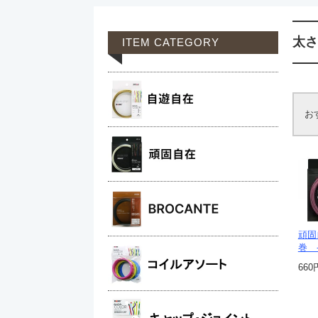
太さ
ITEM CATEGORY
お
頑固
巻 -
660