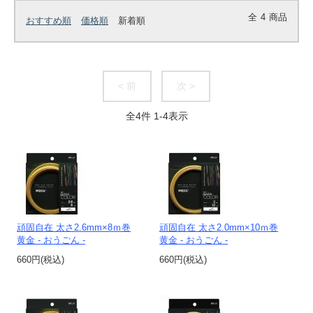
全
4
商品
おすすめ順
価格順
新着順
< 前
次 >
全
4
件
1
-
4
表示
頑固自在 太さ2.6mm×8ｍ巻
頑固自在 太さ2.0mm×10ｍ巻
黄金 - おうごん -
黄金 - おうごん -
660円(税込)
660円(税込)