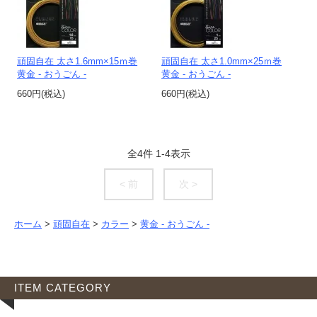
頑固自在 太さ1.6mm×15ｍ巻
頑固自在 太さ1.0mm×25ｍ巻
黄金 - おうごん -
黄金 - おうごん -
660円(税込)
660円(税込)
全
4
件
1
-
4
表示
< 前
次 >
ホーム
>
頑固自在
>
カラー
>
黄金 - おうごん -
ITEM CATEGORY