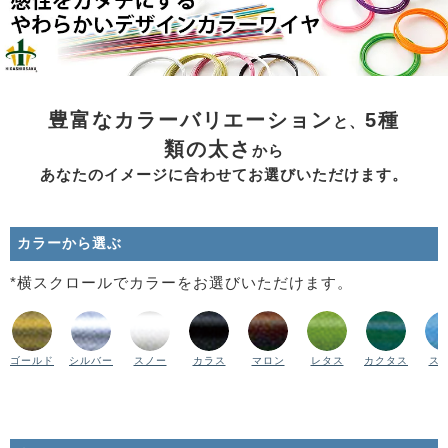
豊富なカラーバリエーション
5種
と、
類の太さ
から
あなたのイメージに合わせてお選びいただけます。
カラーから選ぶ
*横スクロールでカラーをお選びいただけます。
ゴールド
シルバー
スノー
カラス
マロン
レタス
カクタス
ス