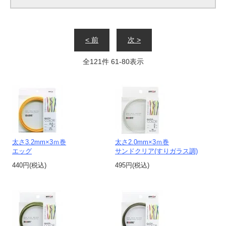
< 前
次 >
全
121
件
61
-
80
表示
太さ3.2mm×3ｍ巻
太さ2.0mm×3ｍ巻
エッグ
サンドクリア(すりガラス調)
440円(税込)
495円(税込)