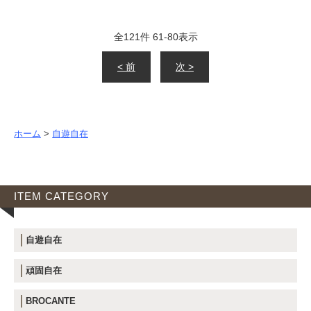
全
121
件
61
-
80
表示
< 前
次 >
ホーム
>
自遊自在
ITEM CATEGORY
自遊自在
頑固自在
BROCANTE